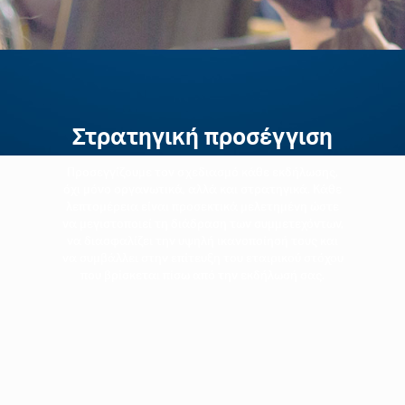
Στρατηγική προσέγγιση
Προσεγγίζουμε τον σχεδιασμό κάθε εκδήλωσης,
όχι μόνο οργανωτικά, αλλά και στρατηγικά. Κάθε
λεπτομέρεια είναι προσεκτικά μελετημένη ώστε
να μεγιστοποιεί τη διάδραση των συμμετεχόντων,
να διασφαλίζει την υψηλή ικανοποίησή τους και
να συμβάλλει στην επίτευξη του εταιρικού στόχου
που βρίσκεται πίσω από την εκδήλωσή σας.