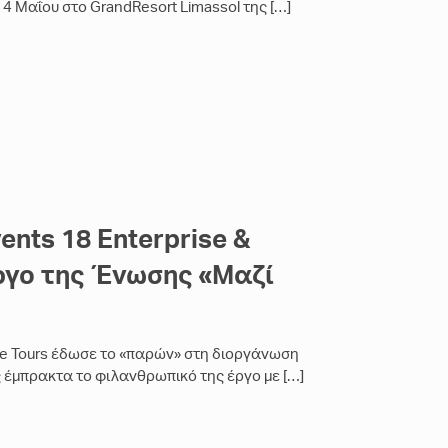
4 Μαΐου στο GrandResort Limassol της
[…]
ents 18 Enterprise &
έργο της Ένωσης «Μαζί
ne Tours έδωσε το «παρών» στη διοργάνωση
ας έμπρακτα το φιλανθρωπικό της έργο με
[…]