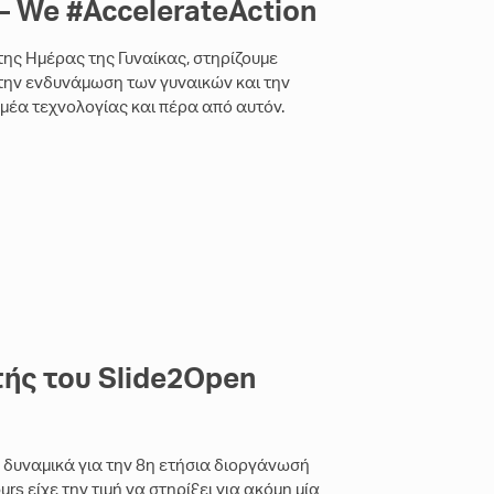
– We #AccelerateAction
 της Ημέρας της Γυναίκας, στηρίζουμε
την ενδυνάμωση των γυναικών και την
μέα τεχνολογίας και πέρα από αυτόν.
τής του Slide2Open
 δυναμικά για την 8η ετήσια διοργάνωσή
rs είχε την τιμή να στηρίξει για ακόμη μία