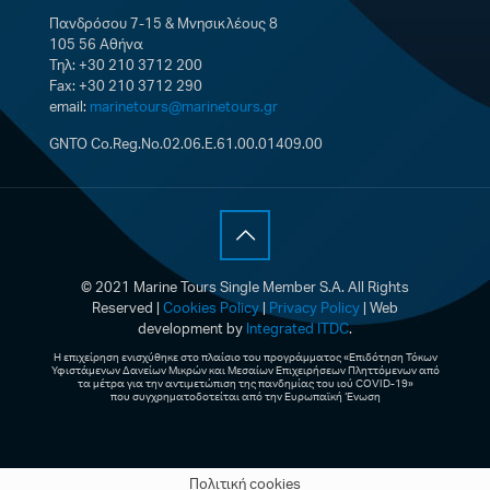
Πανδρόσου 7-15 & Μνησικλέους 8
105 56 Αθήνα
Τηλ: +30 210 3712 200
Fax: +30 210 3712 290
email:
marinetours@marinetours.gr
GNTO Co.Reg.No.02.06.E.61.00.01409.00
© 2021 Marine Tours Single Member S.A. All Rights
Reserved |
Cookies Policy
|
Privacy Policy
| Web
development by
Integrated ITDC
.
Η επιχείρηση ενισχύθηκε στο πλαίσιο του προγράμματος «Επιδότηση Τόκων
Υφιστάμενων Δανείων Μικρών και Μεσαίων Επιχειρήσεων Πληττόμενων από
τα μέτρα για την αντιμετώπιση της πανδημίας του ιού COVID-19»
που συγχρηματοδοτείται από την Ευρωπαϊκή Ένωση
Πολιτική cookies